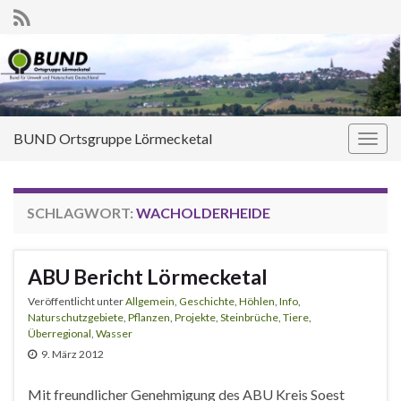
BUND Ortsgruppe Lörmecketal
Navi
umsc
SCHLAGWORT:
WACHOLDERHEIDE
ABU Bericht Lörmecketal
Veröffentlicht unter
Allgemein
,
Geschichte
,
Höhlen
,
Info
,
Naturschutzgebiete
,
Pflanzen
,
Projekte
,
Steinbrüche
,
Tiere
,
Überregional
,
Wasser
9. März 2012
Mit freundlicher Genehmigung des ABU Kreis Soest