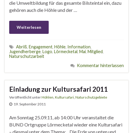
die Umweltbildung für das gesamte Bilsteintal ein, dazu
gehören auch die Höhle und der …
Weiterlesen
Abriß
,
Engagement
,
Höhle
,
Information
,
Jugendherberge
,
Logo
,
Lörmecketal
,
Mai
,
Mitglied
,
Naturschutzarbeit
Kommentar hinterlassen
Einladung zur Kultursafari 2011
Veröffentlicht unter
Höhlen
,
Kultursafari
,
Naturschutzgebiete
19. September 2011
Am Sonntag 25.09.11, ab 14:00 Uhr veranstaltet die
BUND Ortgruppe Lörmecketal wieder eine Kultursafari
– diesmal unter dem Thema: „Die Erde von unten und