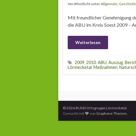
Veröffentlicht unter
Allgemein
,
Geschicht
Mit freundlicher Genehmigung de
die ABU im Kreis Soest 2009 – 
Weiterlesen
2009
,
2010
,
ABU
,
Auszug
,
Beric
Lörmecketal
,
Maßnahmen
,
Natursc
© 2026 BUND Ortsgruppe Lörmecketal.
Gemacht mit
von
Graphene Themes
.