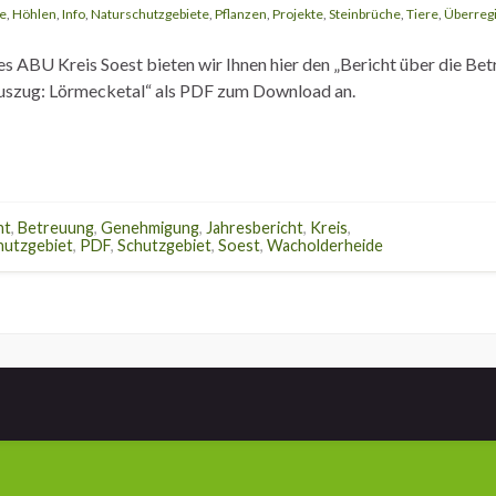
e
,
Höhlen
,
Info
,
Naturschutzgebiete
,
Pflanzen
,
Projekte
,
Steinbrüche
,
Tiere
,
Überreg
s ABU Kreis Soest bieten wir Ihnen hier den „Bericht über die Be
Auszug: Lörmecketal“ als PDF zum Download an.
ht
,
Betreuung
,
Genehmigung
,
Jahresbericht
,
Kreis
,
hutzgebiet
,
PDF
,
Schutzgebiet
,
Soest
,
Wacholderheide