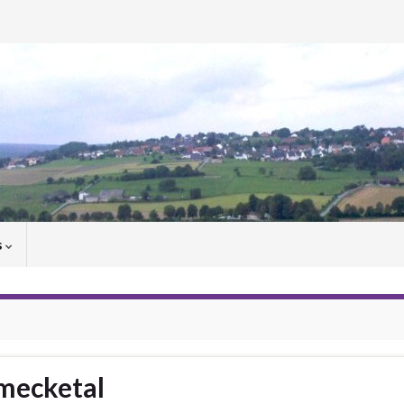
s
mecketal