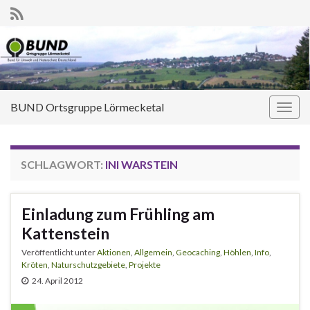
BUND Ortsgruppe Lörmecketal
Navi
umsc
SCHLAGWORT:
INI WARSTEIN
Einladung zum Frühling am
Kattenstein
Veröffentlicht unter
Aktionen
,
Allgemein
,
Geocaching
,
Höhlen
,
Info
,
Kröten
,
Naturschutzgebiete
,
Projekte
24. April 2012