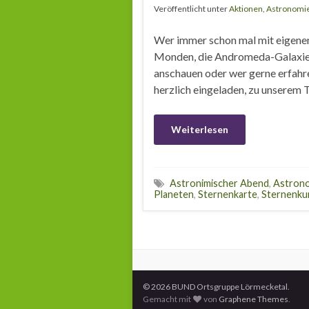
Veröffentlicht unter
Aktionen
,
Astronomi
Wer immer schon mal mit eigene
Monden, die Andromeda-Galaxie,
anschauen oder wer gerne erfahre
herzlich eingeladen, zu unserem
Weiterlesen
Astronimischer Abend
,
Astrono
Planeten
,
Sternenkarte
,
Sternenku
© 2026 BUND Ortsgruppe Lörmecketal.
Gemacht mit
von
Graphene Themes
.