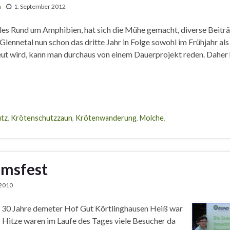
n
1. September 2012
 alles Rund um Amphibien, hat sich die Mühe gemacht, diverse Bei
Glennetal nun schon das dritte Jahr in Folge sowohl im Frühjahr a
eut wird, kann man durchaus von einem Dauerprojekt reden. Daher
tz
,
Krötenschutzzaun
,
Krötenwanderung
,
Molche
,
umsfest
 2010
t 30 Jahre demeter Hof Gut Körtlinghausen Heiß war
 Hitze waren im Laufe des Tages viele Besucher da