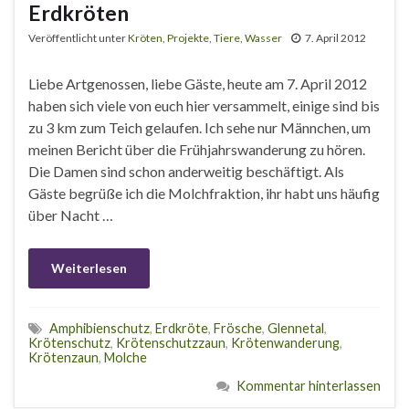
Erdkröten
Veröffentlicht unter
Kröten
,
Projekte
,
Tiere
,
Wasser
7. April 2012
Liebe Artgenossen, liebe Gäste, heute am 7. April 2012
haben sich viele von euch hier versammelt, einige sind bis
zu 3 km zum Teich gelaufen. Ich sehe nur Männchen, um
meinen Bericht über die Frühjahrswanderung zu hören.
Die Damen sind schon anderweitig beschäftigt. Als
Gäste begrüße ich die Molchfraktion, ihr habt uns häufig
über Nacht …
Weiterlesen
Amphibienschutz
,
Erdkröte
,
Frösche
,
Glennetal
,
Krötenschutz
,
Krötenschutzzaun
,
Krötenwanderung
,
Krötenzaun
,
Molche
Kommentar hinterlassen