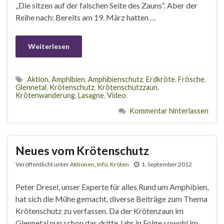
„Die sitzen auf der falschen Seite des Zauns“. Aber der
Reihe nach: Bereits am 19. März hatten …
Weiterlesen
Aktion
,
Amphibien
,
Amphibienschutz
,
Erdkröte
,
Frösche
,
Glennetal
,
Krötenschutz
,
Krötenschutzzaun
,
Krötenwanderung
,
Lasagne
,
Video
Kommentar hinterlassen
Neues vom Krötenschutz
Veröffentlicht unter
Aktionen
,
Info
,
Kröten
1. September 2012
Peter Dresel, unser Experte für alles Rund um Amphibien,
hat sich die Mühe gemacht, diverse Beiträge zum Thema
Krötenschutz zu verfassen. Da der Krötenzaun im
Glennetal nun schon das dritte Jahr in Folge sowohl im