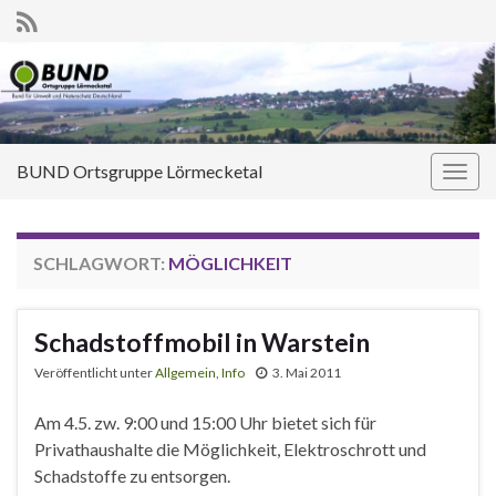
BUND Ortsgruppe Lörmecketal
Navi
umsc
SCHLAGWORT:
MÖGLICHKEIT
Schadstoffmobil in Warstein
Veröffentlicht unter
Allgemein
,
Info
3. Mai 2011
Am 4.5. zw. 9:00 und 15:00 Uhr bietet sich für
Privathaushalte die Möglichkeit, Elektroschrott und
Schadstoffe zu entsorgen.