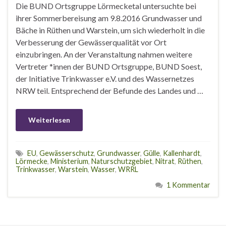
Die BUND Ortsgruppe Lörmecketal untersuchte bei
ihrer Sommerbereisung am 9.8.2016 Grundwasser und
Bäche in Rüthen und Warstein, um sich wiederholt in die
Verbesserung der Gewässerqualität vor Ort
einzubringen. An der Veranstaltung nahmen weitere
Vertreter *innen der BUND Ortsgruppe, BUND Soest,
der Initiative Trinkwasser e.V. und des Wassernetzes
NRW teil. Entsprechend der Befunde des Landes und …
Weiterlesen
EU
,
Gewässerschutz
,
Grundwasser
,
Gülle
,
Kallenhardt
,
Lörmecke
,
Ministerium
,
Naturschutzgebiet
,
Nitrat
,
Rüthen
,
Trinkwasser
,
Warstein
,
Wasser
,
WRRL
1 Kommentar