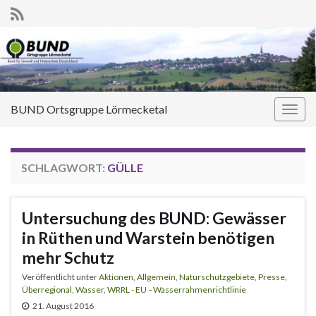
BUND Ortsgruppe Lörmecketal
Navi
umsc
SCHLAGWORT:
GÜLLE
Untersuchung des BUND: Gewässer
in Rüthen und Warstein benötigen
mehr Schutz
Veröffentlicht unter
Aktionen
,
Allgemein
,
Naturschutzgebiete
,
Presse
,
Überregional
,
Wasser
,
WRRL - EU –Wasserrahmenrichtlinie
21. August 2016