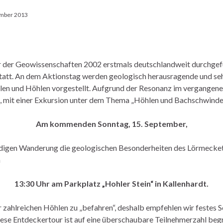
ember 2013
 der Geowissenschaften 2002 erstmals deutschlandweit durchgeführ
tatt. An dem Aktionstag werden geologisch herausragende und se
len und Höhlen vorgestellt. Aufgrund der Resonanz im vergangene
n, mit einer Exkursion unter dem Thema „Höhlen und Bachschwinde
Am kommenden Sonntag, 15. September,
ündigen Wanderung die geologischen Besonderheiten des Lörmecket
m
13:30 Uhr am Parkplatz „Hohler Stein“ in Kallenhardt.
er zahlreichen Höhlen zu „befahren“, deshalb empfehlen wir festes
ese Entdeckertour ist auf eine überschaubare Teilnehmerzahl beg