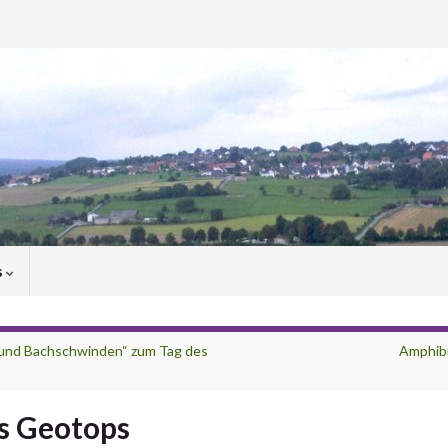
s
n und Bachschwinden“ zum Tag des
Amphib
es Geotops