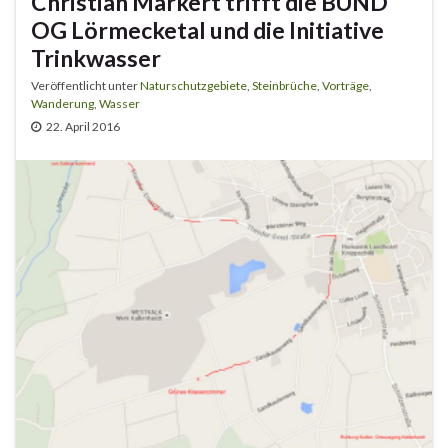
Christian Markert trifft die BUND
OG Lörmecketal und die Initiative
Trinkwasser
Veröffentlicht unter
Naturschutzgebiete
,
Steinbrüche
,
Vorträge
,
Wanderung
,
Wasser
22. April 2016