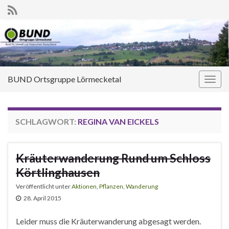
BUND Ortsgruppe Lörmecketal
Navi
umsc
SCHLAGWORT:
REGINA VAN EICKELS
Kräuterwanderung Rund um Schloss
Körtlinghausen
Veröffentlicht unter
Aktionen
,
Pflanzen
,
Wanderung
28. April 2015
Leider muss die Kräuterwanderung abgesagt werden.