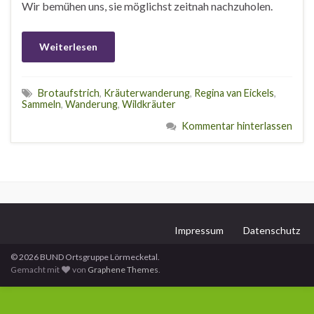
Wir bemühen uns, sie möglichst zeitnah nachzuholen.
Weiterlesen
Brotaufstrich
,
Kräuterwanderung
,
Regina van Eickels
,
Sammeln
,
Wanderung
,
Wildkräuter
Kommentar hinterlassen
Impressum
Datenschutz
© 2026 BUND Ortsgruppe Lörmecketal.
Gemacht mit
von
Graphene Themes
.