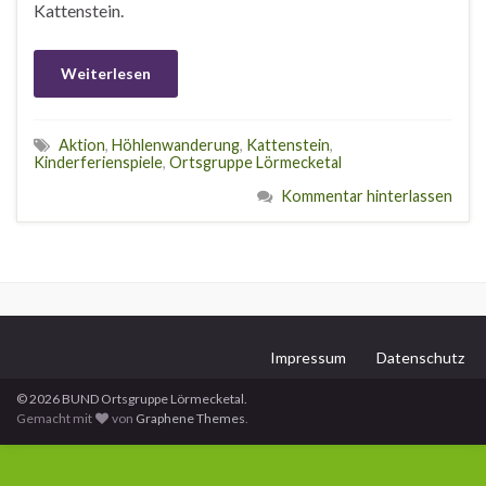
Kattenstein.
Weiterlesen
Aktion
,
Höhlenwanderung
,
Kattenstein
,
Kinderferienspiele
,
Ortsgruppe Lörmecketal
Kommentar hinterlassen
Impressum
Datenschutz
© 2026 BUND Ortsgruppe Lörmecketal.
Gemacht mit
von
Graphene Themes
.