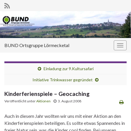
BUND Ortsgruppe Lörmecketal
Navi
umsc
Einladung zur 9.Kultursafari
Initiative Trinkwasser gegründet
Kinderferienspiele – Geocaching
Veröffentlicht unter
Aktionen
3. August 2008
Auch in diesem Jahr wollten wir uns mit einer Aktion an den
Kinderferienspielen beteiligen. Es sollte etwas Spannendes in
freier Natur sein, was die Kinder cool finden. Bei unseren