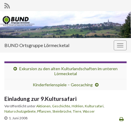
BUND Ortsgruppe Lörmecketal
Navi
umsc
Exkursion zu den alten Kulturlandschaften im unteren
Lörmecketal
Kinderferienspiele – Geocaching
Einladung zur 9.Kultursafari
Veröffentlicht unter
Aktionen
,
Geschichte
,
Höhlen
,
Kultursafari
,
Naturschutzgebiete
,
Pflanzen
,
Steinbrüche
,
Tiere
,
Wasser
1. Juni 2008