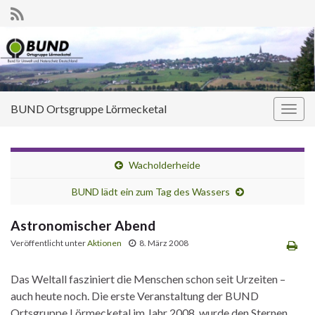
BUND Ortsgruppe Lörmecketal
Navi
umsc
Wacholderheide
BUND lädt ein zum Tag des Wassers
Astronomischer Abend
Veröffentlicht unter
Aktionen
8. März 2008
Das Weltall fasziniert die Menschen schon seit Urzeiten –
auch heute noch. Die erste Veranstaltung der BUND
Ortsgruppe Lörmecketal im Jahr 2008, wurde den Sternen