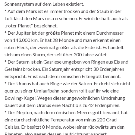
Sonnensystem auf dem Leben existiert.
* Auf dem Mars ist es immer trocken und der Staub in der
Luft lässt den Mars rosa erscheinen. Er wird deshalb auch als
„roter Planet“ bezeichnet.
* Der Jupiter ist der größte Planet mit einem Durchmesser
von 143.000 km. Er hat 28 Monde und man erkennt einen
roten Fleck, der zweimal größer als die Erde ist. Es handelt
sich um einen Sturm, der seit über 300 Jahre wütet.
* Der Saturn ist ein Gasriese umgeben von Ringen aus Eis und
Gesteinsbrocken. Ein Saturnjahr entspricht 30 Erdenjahren
entspricht. Er ist nach dem römischen Ertnegott benannt.
* Der Uranus hat auch Ringe wie der Saturn. Er dreht sich nicht
quer zu seiner Umlaufbahn, sondern rollt auf ihr wie eine
Bowling-Kugel. Wegen dieser ungewöhnlichen Umdrehung
dauert auf dem Uranus eine Nacht bis zu 42 Erdenjahren.
* Der Neptun, nach dem römischen Meeresgott benannt, hat
eine durchschnittliche Temperatur von minus 220 Grad
Celsius. Er besitzt 8 Monde, wobei einer rückwärts um den
Planeten, also gegen dessen Laufrichtung wandert.