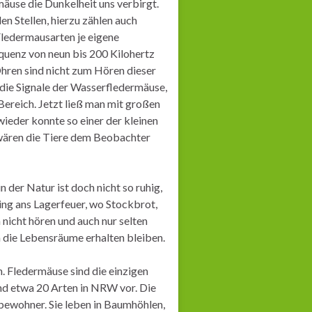
äuse die Dunkelheit uns verbirgt.
en Stellen, hierzu zählen auch
Fledermausarten je eigene
equenz von neun bis 200 Kilohertz
hren sind nicht zum Hören dieser
die Signale der Wasserfledermäuse,
Bereich. Jetzt ließ man mit großen
eder konnte so einer der kleinen
 wären die Tiere dem Beobachter
 der Natur ist doch nicht so ruhig,
ing ans Lagerfeuer, wo Stockbrot,
icht hören und auch nur selten
en die Lebensräume erhalten bleiben.
. Fledermäuse sind die einzigen
nd etwa 20 Arten in NRW vor. Die
bewohner. Sie leben in Baumhöhlen,