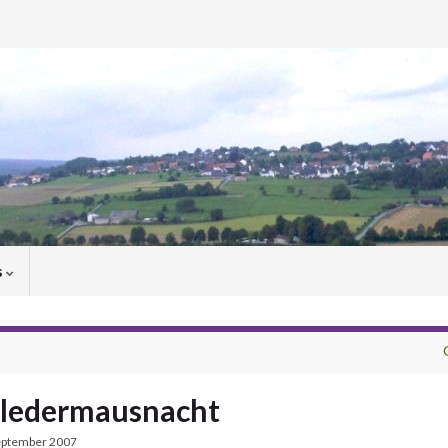
s
 Fledermausnacht
eptember 2007