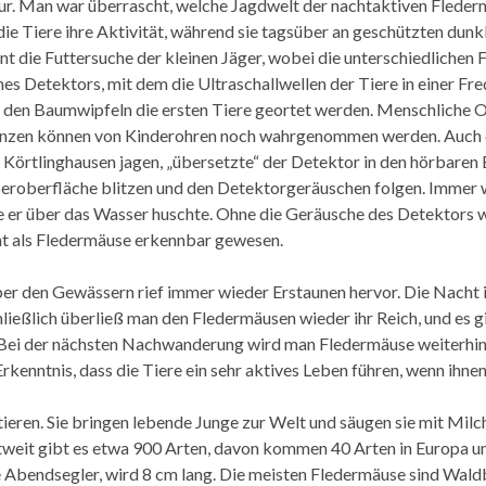
r. Man war überrascht, welche Jagdwelt der nachtaktiven Flederm
die Tiere ihre Aktivität, während sie tagsüber an geschützten dunkl
t die Futtersuche der kleinen Jäger, wobei die unterschiedlichen 
es Detektors, mit dem die Ultraschallwellen der Tiere in einer Fr
 den Baumwipfeln die ersten Tiere geortet werden. Menschliche O
uenzen können von Kinderohren noch wahrgenommen werden. Auch 
Körtlinghausen jagen, „übersetzte“ der Detektor in den hörbaren 
eroberfläche blitzen und den Detektorgeräuschen folgen. Immer wi
ie er über das Wasser huschte. Ohne die Geräusche des Detektors
cht als Fledermäuse erkennbar gewesen.
er den Gewässern rief immer wieder Erstaunen hervor. Die Nacht in
ließlich überließ man den Fledermäusen wieder ihr Reich, und es g
Bei der nächsten Nachwanderung wird man Fledermäuse weiterhin n
Erkenntnis, dass die Tiere ein sehr aktives Leben führen, wenn ihn
eren. Sie bringen lebende Junge zur Welt und säugen sie mit Milch
ltweit gibt es etwa 900 Arten, davon kommen 40 Arten in Europa u
 Abendsegler, wird 8 cm lang. Die meisten Fledermäuse sind Wald