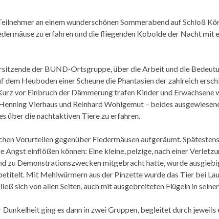
0 Teilnehmer an einem wunderschönen Sommerabend auf Schloß Kö
edermäuse zu erfahren und die fliegenden Kobolde der Nacht mit e
orsitzende der BUND-Ortsgruppe, über die Arbeit und die Bedeut
f dem Heuboden einer Scheune die Phantasien der zahlreich erschi
 Kurz vor Einbruch der Dämmerung trafen Kinder und Erwachsene 
 Henning Vierhaus und Reinhard Wohlgemut – beides ausgewiesene
s über die nachtaktiven Tiere zu erfahren.
chen Vorurteilen gegenüber Fledermäusen aufgeräumt. Spätestens 
e Angst einflößen können: Eine kleine, pelzige, nach einer Verletz
nd zu Demonstrationszwecken mitgebracht hatte, wurde ausgiebig 
betitelt. Mit Mehlwürmern aus der Pinzette wurde das Tier bei Lau
ließ sich von allen Seiten, auch mit ausgebreiteten Flügeln in sein
 Dunkelheit ging es dann in zwei Gruppen, begleitet durch jeweils